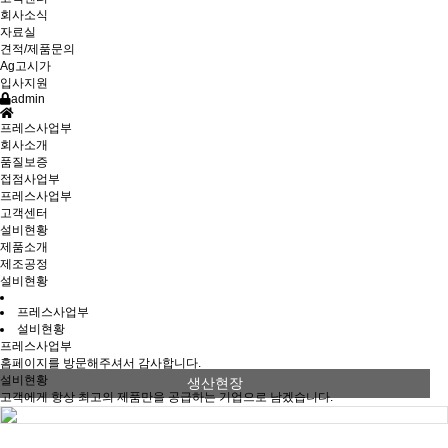
회사소식
자료실
견적/제품문의
Ag고시가
입사지원
admin
프레스사업부
회사소개
품질보증
접점사업부
프레스사업부
고객센터
설비현황
제품소개
제조공정
설비현황
프레스사업부
설비현황
프레스사업부
홈페이지를 방문해주셔서 감사합니다.
설비현황
생산현장
고객에게 항상 최고의 제품만을 공급하는 기업으로 남겠습니다.