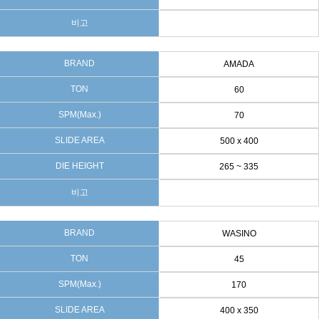
비고
BRAND
AMADA
TON
60
SPM(Max.)
70
SLIDE AREA
500 x 400
DIE HEIGHT
265 ~ 335
비고
BRAND
WASINO
TON
45
SPM(Max.)
170
SLIDE AREA
400 x 350