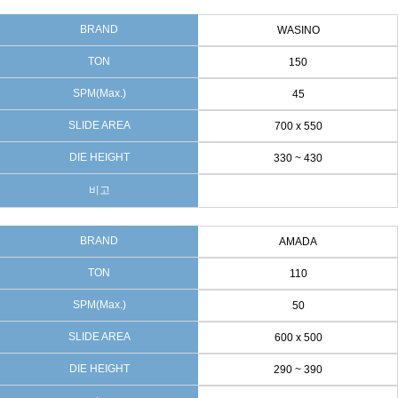
BRAND
WASINO
TON
150
SPM(Max.)
45
SLIDE AREA
700 x 550
DIE HEIGHT
330 ~ 430
비고
BRAND
AMADA
TON
110
SPM(Max.)
50
SLIDE AREA
600 x 500
DIE HEIGHT
290 ~ 390