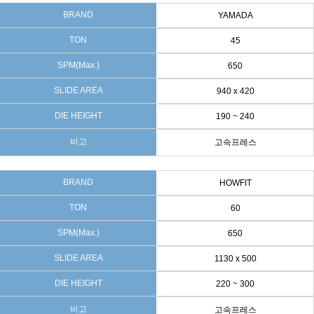
BRAND
YAMADA
TON
45
SPM(Max.)
650
SLIDE AREA
940 x 420
DIE HEIGHT
190 ~ 240
비고
고속프레스
BRAND
HOWFIT
TON
60
SPM(Max.)
650
SLIDE AREA
1130 x 500
DIE HEIGHT
220 ~ 300
비고
고속프레스